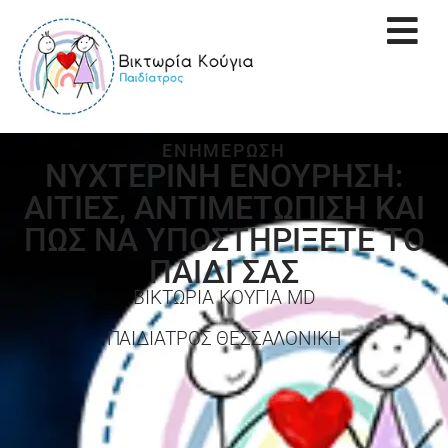
ΕΝΗΜΕΡΩΣΗ
ΝΥΧΤΕΡΙΝΗ ΕΝΟΥΡΗΣΗ:
ΑΙΤΙΕΣ, ΑΝΤΙΜΕΤΩΠΙΣΗ ΚΑΙ
ΠΩΣ ΝΑ ΥΠΟΣΤΗΡΙΞΕΤΕ ΤΟ
ΠΑΙΔΙ ΣΑΣ
ΒΙΚΤΩΡΙΑ ΚΟΥΓΙΑ MD
ΠΑΙΔΙΑΤΡΟΣ ΘΕΣΣΑΛΟΝΙΚΗ